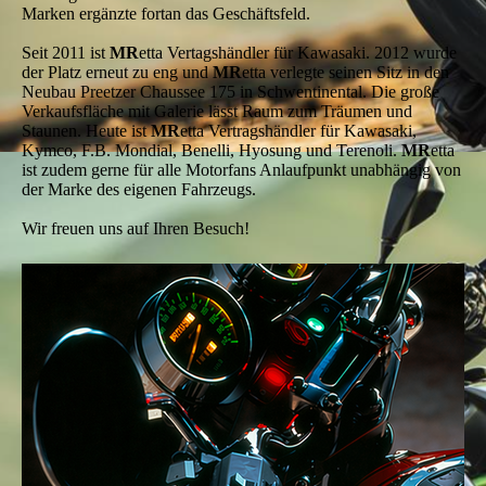
Marken ergänzte fortan das Geschäftsfeld.
Seit 2011 ist
MR
etta Vertagshändler für Kawasaki. 2012 wurde
der Platz erneut zu eng und
MR
etta verlegte seinen Sitz in den
Neubau Preetzer Chaussee 175 in Schwentinental. Die große
Verkaufsfläche mit Galerie lässt Raum zum Träumen und
Staunen. Heute ist
MR
etta Vertragshändler für Kawasaki,
Kymco, F.B. Mondial, Benelli, Hyosung und Terenoli.
MR
etta
ist zudem gerne für alle Motorfans Anlaufpunkt unabhängig von
der Marke des eigenen Fahrzeugs.
Wir freuen uns auf Ihren Besuch!