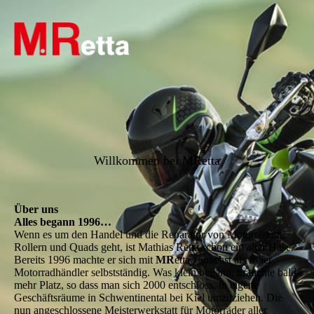
Willkommen bei MRetta
Über uns
Alles begann 1996…
Wenn es um den Handel und die Reparatur von Motorrädern,
Rollern und Quads geht, ist Mathias Retta schon ein alter Hase.
Bereits 1996 machte er sich mit
MR
etta zunächst als freier
Motorradhändler selbstständig. Was klein begann, brauchte bald
mehr Platz, so dass man sich 2000 entschloss, in eigene
Geschäftsräume in Schwentinental bei Kiel umzuziehen. Die
nun angeschlossene Meisterwerkstatt für Motorräder aller